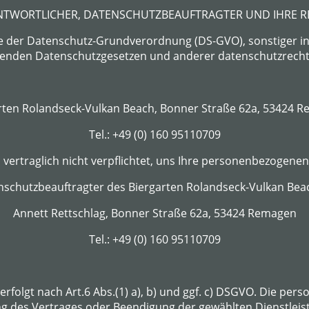
NTWORTLICHER, DATENSCHUTZBEAUFTRAGTER UND IHRE R
e der Datenschutz-Grundverordnung (DS-GVO), sonstiger in
enden Datenschutzgesetzen und anderer datenschutzrecht
rten Rolandseck-Vulkan Beach, Bonner Straße 62a, 53424 
Tel.: +49 (0) 160 95110709
d vertraglich nicht verpflichtet, uns Ihre personenbezogenen
schutzbeauftragter des Biergarten Rolandseck-Vulkan Beac
Annett Rettschlag, Bonner Straße 62a, 53424 Remagen
Tel.: +49 (0) 160 95110709
erfolgt nach Art.6 Abs.(1) a), b) und ggf. c) DSGVO. Die p
ung des Vertrages oder Beendigung der gewählten Dienstleis