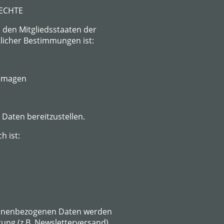
ECHTE
 den Mitgliedsstaaten der
licher Bestimmungen ist:
Remagen
 Daten bereitzustellen.
h ist:
ersonenbezogenen Daten werden
tung (z.B. Newsletterversand)