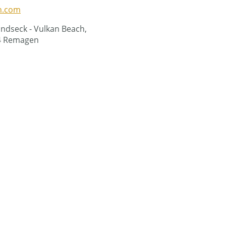
h.com
andseck - Vulkan Beach,
24 Remagen